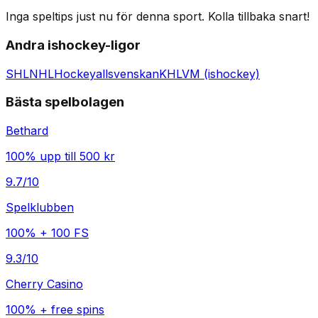
Inga speltips just nu för denna sport. Kolla tillbaka snart!
Andra
ishockey
-ligor
SHL
NHL
Hockeyallsvenskan
KHL
VM (ishockey)
Bästa spelbolagen
Bethard
100% upp till 500 kr
9.7
/10
Spelklubben
100% + 100 FS
9.3
/10
Cherry Casino
100% + free spins