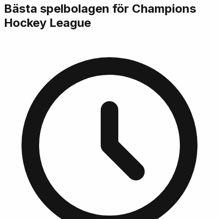
Bästa spelbolagen för
Champions
Hockey League