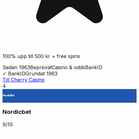
100% upp till 500 kr + free spins
Sedan 1963
Beprövat
Casino & odds
BankID
✓ BankID
Grundat
1963
Till
Cherry Casino
4
Nordicbet
9
/10