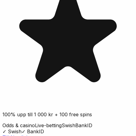
100% upp till 1 000 kr + 100 free spins
Odds & casino
Live-betting
Swish
BankID
✓ Swish
✓ BankID