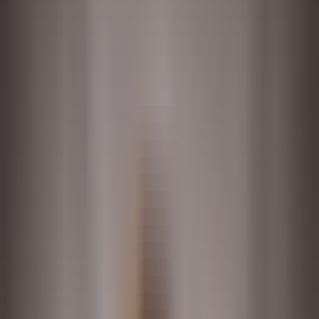
Faktagranskad av
Emelie Lindberg
Fotboll
1 AUGUSTI KL. 15:59
Topptipset Stryk lördag 1 augusti – Viking
spikas, se upp för Brage–Landskrona
Omgångens spik: 2:an i IK Start – Viking (62 %
konfidens). Se upp för Brage – Landskrona, kupongens
öppnaste match. Tips och analys av alla 8 matcher inför
Topptipset Stryk med spelstopp lördag 1 augusti.
Spelkanalen.se
Fotboll
1 AUGUSTI KL. 15:59
Stryktipset lördag 1 augusti – Stockholm
Internazionale spikas, se upp för Lyngby–Århus
Omgångens spik: 2:an i Järfälla – Stockholm
Internazionale (70 % konfidens). Se upp för Lyngby –
Århus, kupongens öppnaste match. Tips och analys av
alla 13 matcher inför Stryktipset med spelstopp lördag 1
augusti.