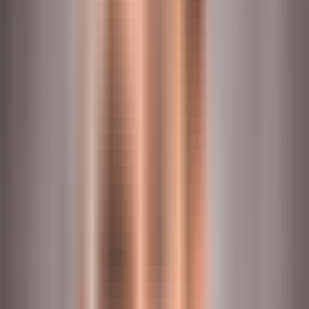
Ishockey