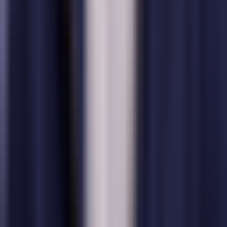
Ordlista
Blogg
Vanliga frågor
Resultat
Skadekollen
Transfers
Evenemang
Redaktionen
Om Spelkanalen.se
AI-policy
Personuppgiftspolicy
Redaktionell policy
Sporter
Tipset
Skadekollen
Transfers
Fotboll
Tennis
Ishockey
Basket