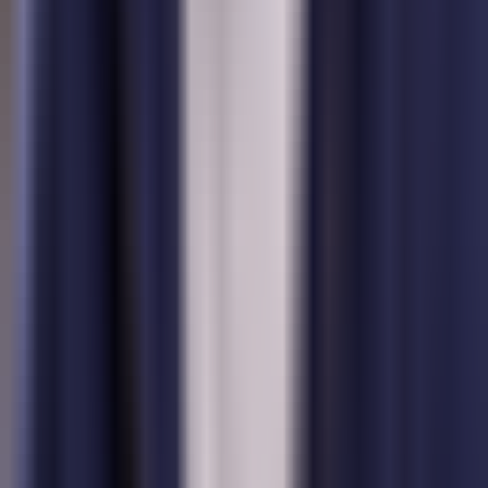
Singlar ger bättre långsiktig avkastning eftersom varje
spel bedöms oberoende. Kombospel lockar med höga
odds men sannolikheten att alla ben sitter minskar
exponentiellt. De flesta professionella bettare spelar
singlar.