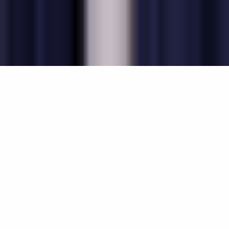
Vi använder cookies för att förbättra din upplevelse och
för att analysera trafiken på sajten.
Läs mer i vår
personuppgiftspolicy
.
Avböj
Godkänn