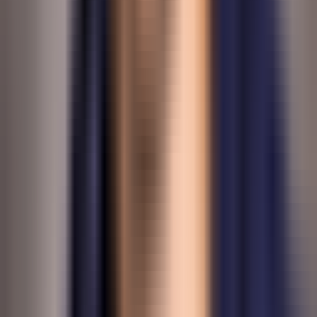
marknad, odds, insats och resultat. Över tid ser du
mönster i vad som fungerar och var du kan förbättras.
Spela alltid på värde.
Ett "säkert" spel till 1.15 odds är
sällan bra — oddsen kompenserar inte för de gånger
favoriten förlorar. Fokusera på odds som är högre än
din bedömda sannolikhet.
Vanliga frågor om speltips
Är era speltips gratis?
Ja, alla speltips på Spelkanalen.se är helt gratis. Vi