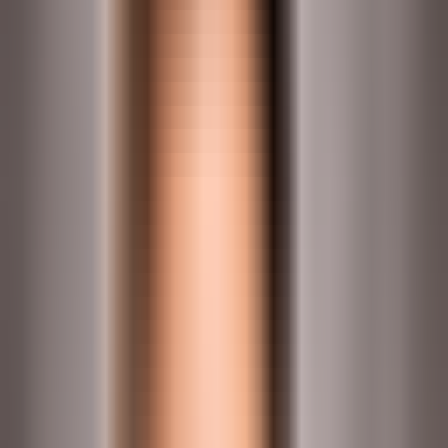
returmötet i Köpenhamn. De danska jättarna har allt att
bevisa på hemmaplan – och kommer att leverera.
Andreas Eriksson
1.70
1
2
…
10
Nästa →
Speltips per sport