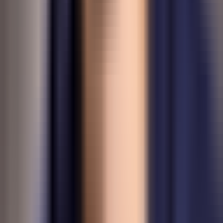
publicerar dagliga tips med fullständiga analyser utan att
du behöver betala eller registrera dig.
Hur väljer ni vilka matcher ni tippar på?
Vi tippar inte på allt — vi väljer ut matcher där vi ser
tydligt värde i oddsen. Det innebär att vi ibland skippar