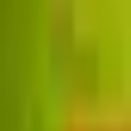
Sport
Fotboll
Liga
Fotbolls-VM
Lag
Mexiko – Sydafrika
Spelförslag
Under 2.5 mål
Odds
1.72
Spelstopp
11 JUNI KL. 21:00
Spelbolag
Coolbet
Mexiko - Sydafrika
Under 2.5 mål
1.72
18+ Spela ansvarsfullt Regler & Villkor gäller
Lägg spelet
Topp 5 spelbolag
Våra högst rankade just nu