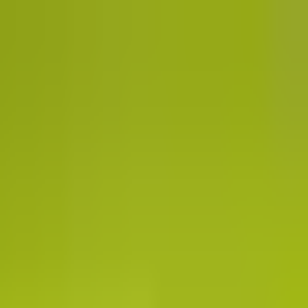
ckey
Basket
E-sport
Handboll