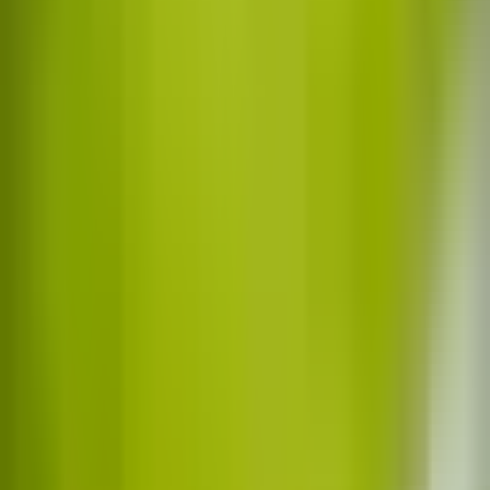
Sport
Fotboll
Liga
Allsvenskan
Lag
Sirius – Gais
Odds
1.72
Spelstopp
24 MAJ KL. 14:00
Spelbolag
Svenska Spel
Sirius - Gais
1.72
18+ Spela ansvarsfullt Regler & Villkor gäller
Lägg spelet
Topp 5 spelbolag
Våra högst rankade just nu