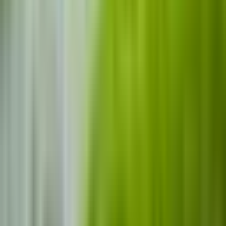
10 AUGUSTI KL. 18:59
Topptipset söndag 9 augusti – vi spikar Flamengo och
varnar för Guayaquil City FC–CS Emelec
IDAG KL. 23:29
Topptipset söndag 9 augusti – Braga spikas, se upp för
Akureyrar–Hafnarfjördur
IDAG KL. 19:59
Topptipset Extra söndag 9 augusti – Varberg spikas, se
upp för IFK Göteborg–Kalmar
IDAG KL. 14:59
Sveriges speltipssajt med dagliga tips, analyser och
oddsjämförelser inom fotboll, tennis, hockey och mer.
Sidor