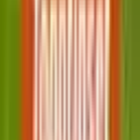
9
/10
Till
Svenska Spel
Se alla spelbolag →