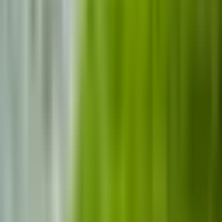
Speltips
Spelbonusar
Bonus utan insättning
Bonus utan omsättning
Casino utan konto
Nya casinon
Free spins
Oddsbonusar
Odds och spelbolag
Casino på nätet
Recensioner
Jämför spelbolag
Ansvarigt spelande
Betalningsmetoder
Spelmarknader
Spelskola
Ordlista
Blogg
Vanliga frågor
Resultat
Skadekollen
Transfers