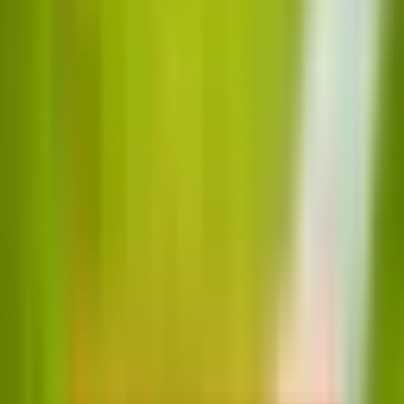
9.7
/10
Till
Bethard
2
Spelklubben