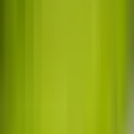
välförtjänt. Har skapat en lucka i tabellen och det mesta
är positivt i Uppsala. Senast bortaslog man Djurgården,
trots att hemmalaget tog ledningen. Sirius fick försvara
sig första 35 minuterna, men fick efter det bättre kontroll
och till slut vann Sirius rättvist. Sirius har en väldigt stark
offensiv med flera alternativ och det krävs väldigt lite för
att Sirius ska göra mål.
GAIS fick en tuff start på Allsvenskan men har efter det
höjt sig och gjort det bra. Stark insats senast mot
Hammarby och seger 2-0. GAIS har ett intensivt lag som
jobbar hårt för varandra. Kvalitetsmässigt så skiljer det
ändå en hel del från förra året då man hade Boudri,
Lundgren och Diabate.
Mycket intressant match i Allsvenskan. Jag är
imponerad av Sirius och laget spelar i stor harmoni.
GAIS är inte lätta att möta men jag håller hemmalaget
som klart starkare. Det i tillägg till att Sirius spelar
hemma på konstgräs, ett underlag som inte är GAIS
favorit. Jag spelar på hemmaseger till oddset 1,72.
Sammanfattning