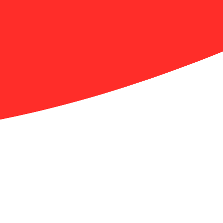
9
/10
Till
Svenska Spel
Se alla spelbolag →