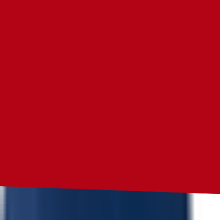
AI-policy
Personuppgiftspolicy
Redaktionell policy
Sporter
Tipset
Skadekollen
Transfers
Fotboll
Tennis
Ishockey
Basket
E-sport
Handboll
Kontakt
info@spelkanalen.se
redaktionen@spelkanalen.se
Ansvarigt spelande