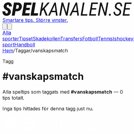
Smartare tips. Större vinster.
Alla
sporter
Tipset
Skadekollen
Transfers
Fotboll
Tennis
Ishockey
sport
Handboll
Hem
/
Taggar
/
vanskapsmatch
Tagg
#
vanskapsmatch
Alla speltips som taggats med
#
vanskapsmatch
—
0
tips totalt.
Inga tips hittades för denna tagg just nu.