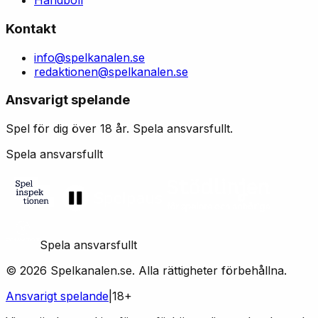
Handboll
Kontakt
info@spelkanalen.se
redaktionen@spelkanalen.se
Ansvarigt spelande
Spel för dig över 18 år. Spela ansvarsfullt.
Spela ansvarsfullt
Spela ansvarsfullt
©
2026
Spelkanalen.se. Alla rättigheter förbehållna.
Ansvarigt spelande
|
18+