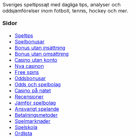
Sveriges speltipssajt med dagliga tips, analyser och
oddsjämförelser inom fotboll, tennis, hockey och mer.
Sidor
Speltips
Spelbonusar
Bonus utan insättning
Bonus utan omsättning
Casino utan konto
Nya casinon
Free spins
Oddsbonusar
Odds och spelbolag
Casino på nätet
Recensioner
Jämför spelbolag
Ansvarigt spelande
Betalningsmetoder
Spelmarknader
Spelskola
Ordlista