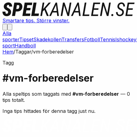
Smartare tips. Större vinster.
Alla
sporter
Tipset
Skadekollen
Transfers
Fotboll
Tennis
Ishockey
sport
Handboll
Hem
/
Taggar
/
vm-forberedelser
Tagg
#
vm-forberedelser
Alla speltips som taggats med
#
vm-forberedelser
—
0
tips totalt.
Inga tips hittades för denna tagg just nu.