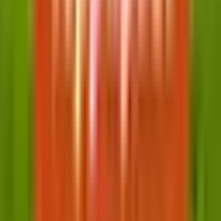
Månadens spelbolag
augusti 2026
Unibet
100% upp till 500 kr