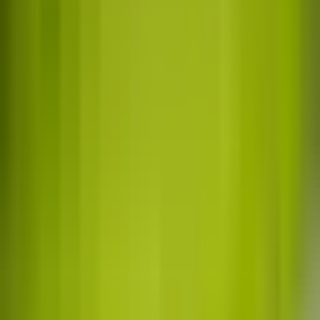
VM-turneringen. Senast mot Ghana blev det 0-0 efter
att motståndarna parkerat bussen. I första matchen slog
engelsmännen Kroatien 4-2 och imponerade. Truppen
är komplett och leds av Harry Kane. Defensiven är
väldigt stabil och i VM-kvalet var den en mur.
Panama har torskat båda sina matcher med 0-1. Först
mot Ghana och efter det mot Kroatien. Panama är bättre
defensivt än offensivt och har lågt XG (förväntade antal
mål) i båda matcherna. Panama får extremt svårt att nå
en 16-delsfinal. Måste vinna den här matchen med flera
mål, vilket känns helt otroligt. Jag tror att ambitionen är
att göra en bra insats mot England.
100% VÄLKOMSTBONUS UPP TILL 1000KR
Sätt in 1000 kr och få 2000 kr att spela för + 50 free
spins på Coolbet Sugar Rush 1000. Minsta insättning:
100 kr
KLICKA HÄR!
England behöver vinna för att bli etta i gruppen.
Toppchans så klart att vinna matchen men oddsen är
satta därefter också. Panama kommer få det tufft här