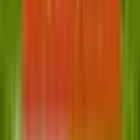
8.3
/10
·
Svensk licens
Till
Unibet
Läs recension →