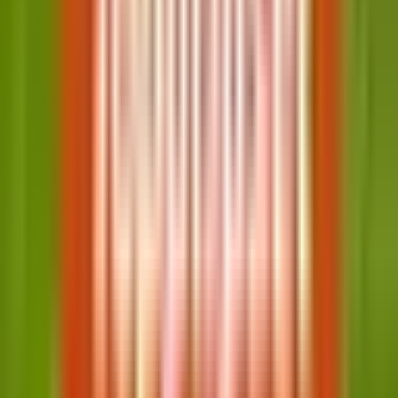
9
/10
Till
Svenska Spel
Se alla spelbolag →