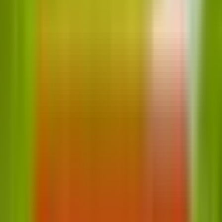
9.3
/10
Till
Spelklubben
3