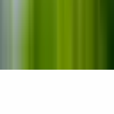
Spela ansvarsfullt
©
2026
Spelkanalen.se. Alla rättigheter förbehållna.
Ansvarigt spelande
|
18+
Vi använder cookies för att förbättra din upplevelse och
för att analysera trafiken på sajten.
Läs mer i vår
personuppgiftspolicy
.
Avböj
Godkänn