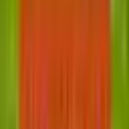
Cherry Casino
9.1
/10