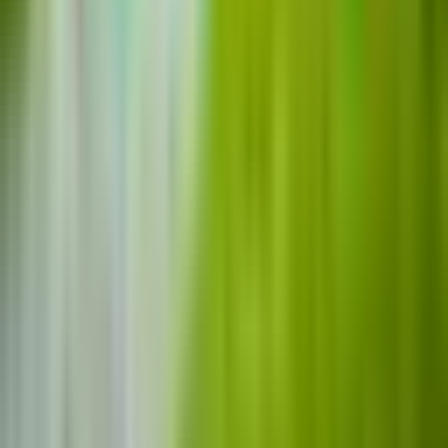
Botafogo RJ–Fluminense
8 AUGUSTI KL. 23:29
Fler
fotboll
-tips
Topptipset måndag 10 augusti – Junior spikas, se upp
för Banfield–Belgrano
10 AUGUSTI KL. 22:59
Topptipset måndag 10 augusti – spik på Sirius, skrälläge i
Jong AZ Alkmaar–FC Eindhoven
10 AUGUSTI KL. 18:59
Topptipset söndag 9 augusti – vi spikar Flamengo och
varnar för Guayaquil City FC–CS Emelec
9 AUGUSTI KL. 23:29
Topptipset söndag 9 augusti – Braga spikas, se upp för
Akureyrar–Hafnarfjördur