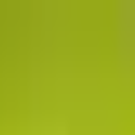
ckey
Basket
E-sport
Handboll