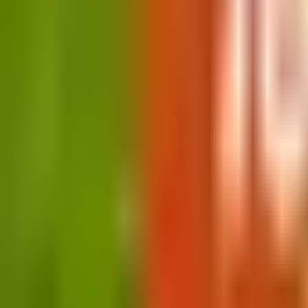
9.7
/10
Till
Bethard
2
Spelklubben