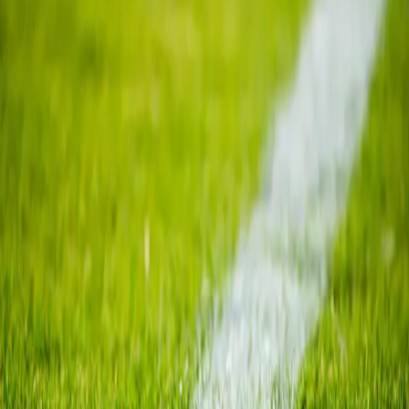
Iberia jagar CL-avancemang mot Flora Tallinn
1.65
Sveriges speltipssajt med dagliga tips, analyser och
oddsjämförelser inom fotboll, tennis, hockey och mer.
Sidor
Speltips
Spelbonusar
Bonus utan insättning
Bonus utan omsättning
Casino utan konto
Nya casinon
Free spins
Oddsbonusar
Odds och spelbolag
Casino på nätet
Recensioner