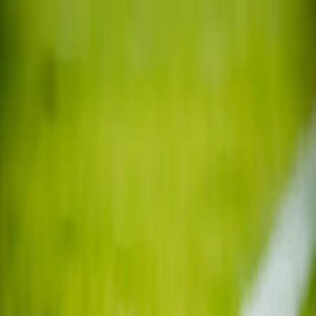
Smartare tips. Större vinster.
Alla
sporter
Tipset
Skadekollen
Transfers
Fotboll
Tennis
Ishockey
sport
Handboll
Hem
/
Taggar
/
Champions League
Tagg
#
Champions League
Alla speltips som taggats med
#
Champions League
—
1
tips totalt.
Äldre tips
Fotboll
14 JULI KL. 18:00