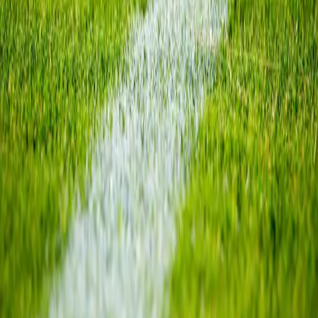
Jämför spelbolag
Ansvarigt spelande
Betalningsmetoder
Spelmarknader
Spelskola
Ordlista
Blogg
Vanliga frågor
Resultat
Skadekollen
Transfers
Evenemang
Redaktionen
Om Spelkanalen.se
AI-policy
Personuppgiftspolicy
Redaktionell policy
Sporter
Tipset
Skadekollen
Transfers