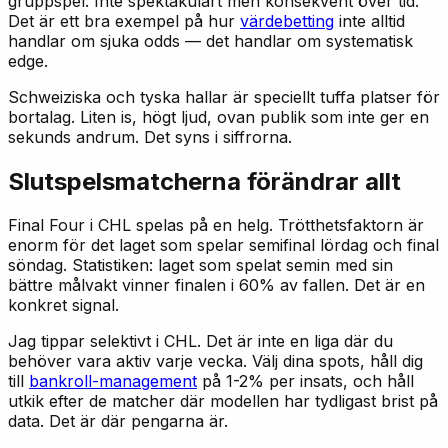
gruppspel. Inte spektakulärt men konsekvent över tid.
Det är ett bra exempel på hur
värdebetting
inte alltid
handlar om sjuka odds — det handlar om systematisk
edge.
Schweiziska och tyska hallar är speciellt tuffa platser för
bortalag. Liten is, högt ljud, ovan publik som inte ger en
sekunds andrum. Det syns i siffrorna.
Slutspelsmatcherna förändrar allt
Final Four i CHL spelas på en helg. Trötthetsfaktorn är
enorm för det laget som spelar semifinal lördag och final
söndag. Statistiken: laget som spelat semin med sin
bättre målvakt vinner finalen i 60% av fallen. Det är en
konkret signal.
Jag tippar selektivt i CHL. Det är inte en liga där du
behöver vara aktiv varje vecka. Välj dina spots, håll dig
till
bankroll-management
på 1-2% per insats, och håll
utkik efter de matcher där modellen har tydligast brist på
data. Det är där pengarna är.