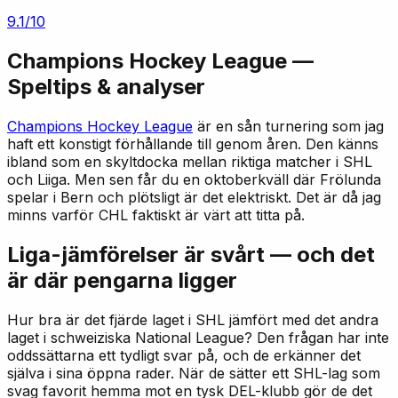
9.1
/10
Champions Hockey League
—
Speltips & analyser
Champions Hockey League
är en sån turnering som jag
haft ett konstigt förhållande till genom åren. Den känns
ibland som en skyltdocka mellan riktiga matcher i SHL
och Liiga. Men sen får du en oktoberkväll där Frölunda
spelar i Bern och plötsligt är det elektriskt. Det är då jag
minns varför CHL faktiskt är värt att titta på.
Liga-jämförelser är svårt — och det
är där pengarna ligger
Hur bra är det fjärde laget i SHL jämfört med det andra
laget i schweiziska National League? Den frågan har inte
oddssättarna ett tydligt svar på, och de erkänner det
själva i sina öppna rader. När de sätter ett SHL-lag som
svag favorit hemma mot en tysk DEL-klubb gör de det