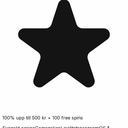
100% upp till 500 kr + 100 free spins