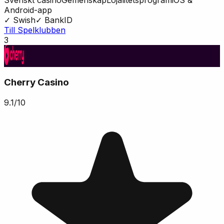
Svenskt casino
Gemenskap
Lojalitetsprogram
iOS &
Android-app
✓ Swish
✓ BankID
Till
Spelklubben
3
Cherry Casino
9.1
/10