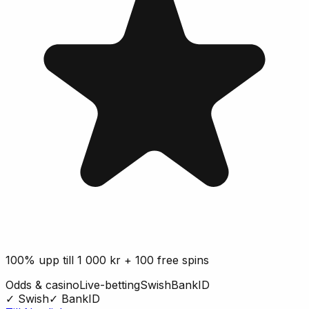
100% upp till 1 000 kr + 100 free spins
Odds & casino
Live-betting
Swish
BankID
✓ Swish
✓ BankID