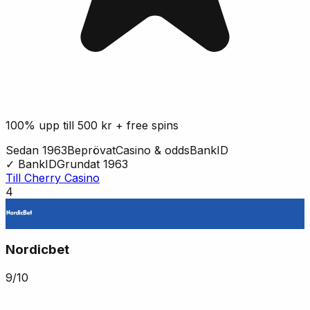
100% upp till 500 kr + free spins
Sedan 1963
Beprövat
Casino & odds
BankID
✓ BankID
Grundat
1963
Till
Cherry Casino
4
Nordicbet
9
/10