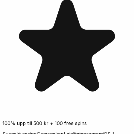
100% upp till 500 kr + 100 free spins