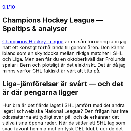
9.1
/10
Champions Hockey League
—
Speltips & analyser
Champions Hockey League
är en sån turnering som jag
haft ett konstigt förhållande till genom åren. Den känns
ibland som en skyltdocka mellan riktiga matcher i SHL
och Liiga. Men sen får du en oktoberkväll där Frölunda
spelar i Bern och plötsligt är det elektriskt. Det är då jag
minns varför CHL faktiskt är värt att titta på.
Liga-jämförelser är svårt — och det
är där pengarna ligger
Hur bra är det fjärde laget i SHL jämfört med det andra
laget i schweiziska National League? Den frågan har inte
oddssättarna ett tydligt svar på, och de erkänner det
själva i sina öppna rader. När de sätter ett SHL-lag som
svag favorit hemma mot en tysk DEL-klubb gör de det