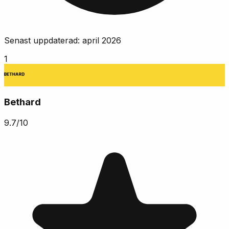
Senast uppdaterad:
april 2026
1
Bethard
9.7
/10