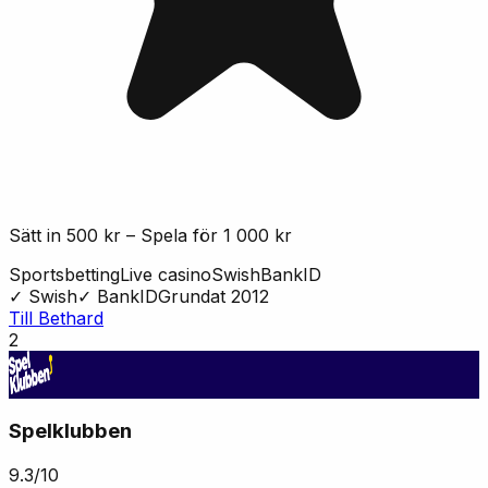
Sätt in 500 kr – Spela för 1 000 kr
Sportsbetting
Live casino
Swish
BankID
✓ Swish
✓ BankID
Grundat
2012
Till
Bethard
2
Spelklubben
9.3
/10