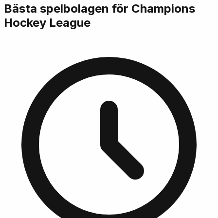
Bästa spelbolagen för
Champions
Hockey League